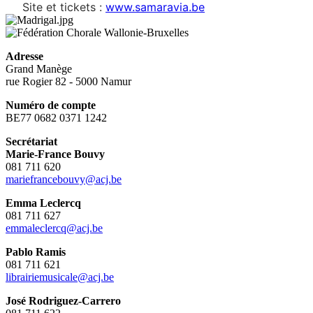
Site et tickets :
www.samaravia.be
Adresse
Grand Manège
rue Rogier 82 - 5000 Namur
Numéro de compte
BE77 0682 0371 1242
Secrétariat
Marie-France Bouvy
081 711 620
mariefrancebouvy@acj.be
Emma Leclercq
081 711 627
emmaleclercq@acj.be
Pablo Ramis
081 711 621
librairiemusicale@acj.be
José Rodriguez-Carrero