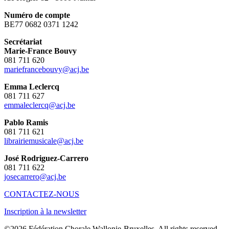
Numéro de compte
BE77 0682 0371 1242
Secrétariat
Marie-France Bouvy
081 711 620
mariefrancebouvy@acj.be
Emma Leclercq
081 711 627
emmaleclercq@acj.be
Pablo Ramis
081 711 621
librairiemusicale@acj.be
José Rodriguez-Carrero
081 711 622
josecarrero@acj.be
CONTACTEZ-NOUS
Inscription à la newsletter
©2026 Fédération Chorale Wallonie-Bruxelles. All rights reserved.